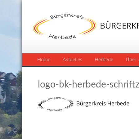
Home
Aktuelles
Herbede
Über 
logo-bk-herbede-schrift