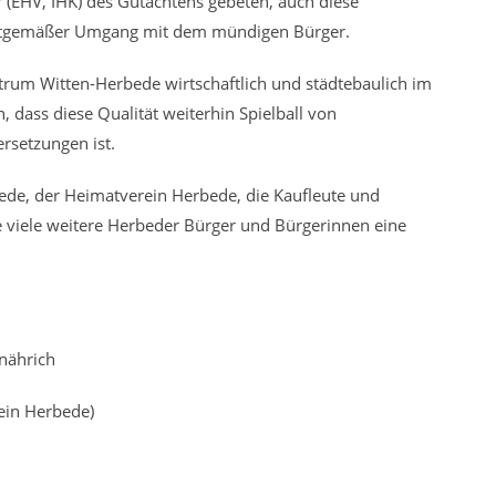
 (EHV, IHK) des Gutachtens gebeten, auch diese
zeitgemäßer Umgang mit dem mündigen Bürger.
rum Witten-Herbede wirtschaftlich und städtebaulich im
 dass diese Qualität weiterhin Spielball von
rsetzungen ist.
ede, der Heimatverein Herbede, die Kaufleute und
e viele weitere Herbeder Bürger und Bürgerinnen eine
ährich
n Herbede)