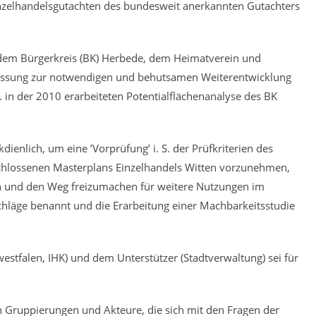
inzelhandelsgutachten des bundesweit anerkannten Gutachters
n dem Bürgerkreis (BK) Herbede, dem Heimatverein und
fassung zur notwendigen und behutsamen Weiterentwicklung
 in der 2010 erarbeiteten Potentialflächenanalyse des BK
ienlich, um eine ’Vorprüfung’ i. S. der Prüfkriterien des
schlossenen Masterplans Einzelhandels Witten vorzunehmen,
 und den Weg freizumachen für weitere Nutzungen im
schläge benannt und die Erarbeitung einer Machbarkeitsstudie
stfalen, IHK) und dem Unterstützer (Stadtverwaltung) sei für
n Gruppierungen und Akteure, die sich mit den Fragen der